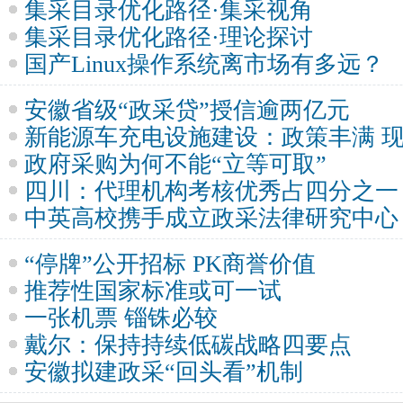
集采目录优化路径·集采视角
集采目录优化路径·理论探讨
国产Linux操作系统离市场有多远？
安徽省级“政采贷”授信逾两亿元
新能源车充电设施建设：政策丰满 
政府采购为何不能“立等可取”
四川：代理机构考核优秀占四分之一
中英高校携手成立政采法律研究中心
“停牌”公开招标 PK商誉价值
推荐性国家标准或可一试
一张机票 锱铢必较
戴尔：保持持续低碳战略四要点
安徽拟建政采“回头看”机制