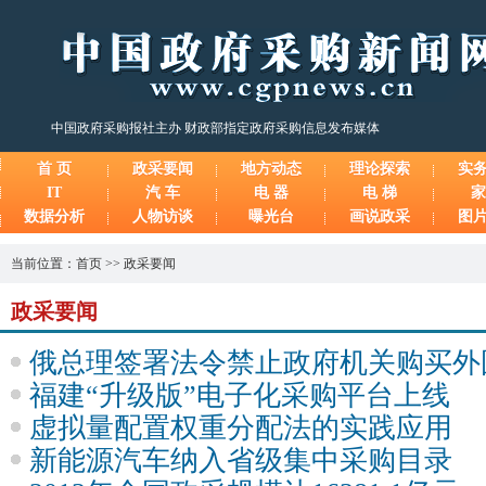
中国政府采购报社主办 财政部指定政府采购信息发布媒体
首 页
政采要闻
地方动态
理论探索
实
IT
汽 车
电 器
电 梯
家
数据分析
人物访谈
曝光台
画说政采
图
当前位置：
首页
>>
政采要闻
政采要闻
俄总理签署法令禁止政府机关购买外
福建“升级版”电子化采购平台上线
虚拟量配置权重分配法的实践应用
新能源汽车纳入省级集中采购目录