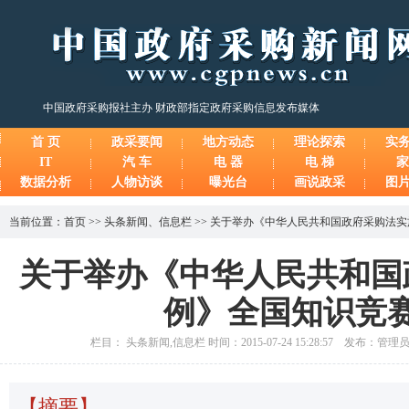
中国政府采购报社主办 财政部指定政府采购信息发布媒体
首 页
政采要闻
地方动态
理论探索
实
IT
汽 车
电 器
电 梯
家
数据分析
人物访谈
曝光台
画说政采
图
当前位置：
首页
>>
头条新闻
、
信息栏
>>
关于举办《中华人民共和国政府采购法实
关于举办《中华人民共和国
例》全国知识竞
栏目： 头条新闻,信息栏 时间：2015-07-24 15:28:57 发布：管
【摘要】