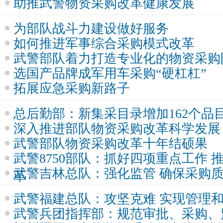
助推武警物资采购改革健康发展
为部队战斗力建设做好服务
如何推进军事综合采购模式改革
武警部队着力打造专业化的物资采购
选国产品牌成军用车采购“硬杠杠”
拓展应急采购新路子
总后勤部：新集采目录增加162个品
深入推进部队物资采购改革科学发展
武警部队物资采购改革十年结硕果
武警8750部队：抓好四项重点工作 
武警吉林总队：强化监管 确保采购
革
武警福建总队：攻坚克难 实现管理
武警兵团指挥部：规范审批、采购、