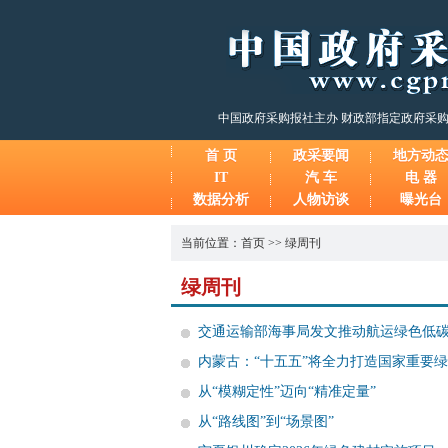
中国政府采购报社主办 财政部指定政府采
首 页
政采要闻
地方动
IT
汽 车
电 器
数据分析
人物访谈
曝光台
当前位置：
首页
>>
绿周刊
绿周刊
交通运输部海事局发文推动航运绿色低
内蒙古：“十五五”将全力打造国家重要
从“模糊定性”迈向“精准定量”
从“路线图”到“场景图”