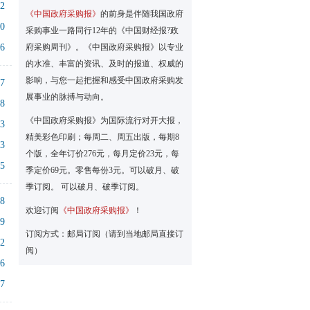
12
《中国政府采购报》
的前身是伴随我国政府
20
采购事业一路同行12年的《中国财经报?政
46
府采购周刊》。《中国政府采购报》以专业
的水准、丰富的资讯、及时的报道、权威的
影响，与您一起把握和感受中国政府采购发
17
展事业的脉搏与动向。
38
《中国政府采购报》为国际流行对开大报，
03
精美彩色印刷；每周二、周五出版，每期8
43
个版，全年订价276元，每月定价23元，每
55
季定价69元。零售每份3元。可以破月、破
季订阅。 可以破月、破季订阅。
08
欢迎订阅
《中国政府采购报》
！
39
订阅方式：邮局订阅（请到当地邮局直接订
22
阅）
56
17