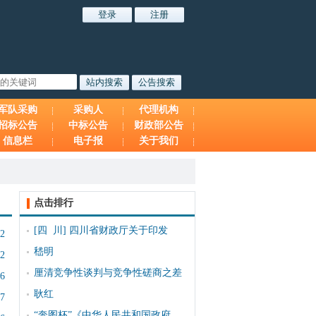
军队采购
采购人
代理机构
招标公告
中标公告
财政部公告
信息栏
电子报
关于我们
点击排行
[四 川]
四川省财政厅关于印发
22
嵇明
42
厘清竞争性谈判与竞争性磋商之差
16
耿红
07
“奔图杯”《中华人民共和国政府