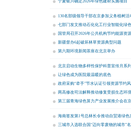
宁夏银川确定2026年绿色建材实施项目
130名部级领导干部在京参加义务植树活
七部门发文推动石化化工行业智能化绿
国管局召开2026年公共机构节约能源资
新疆督办6起破坏林草资源典型问题
第六期环境新闻茶座在北京举办
北京启动生物多样性保护科普宣传月系
让绿色成为医院最温暖的底色
政府采购“牵手”节水认证引领资源节约
两高修改司法解释推动修复受损生态环
第三届青海绿色算力产业发展推介会在
海南签发第1号总林长令推动自贸港绿色
三城市入选联合国“迈向零废物的城市”