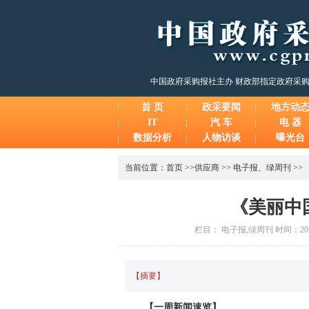
中国政府采购报社主办 财政部指定政府采
首 页
政采要闻
地方动
IT
汽 车
电 器
数据分析
人物访谈
曝光台
当前位置：
首页
>>
供应商
>>
电子报
、
绿周刊
>>
《美丽中
栏目： 电子报,绿周刊 时间：2026
【摘要】
【一周新闻速览】