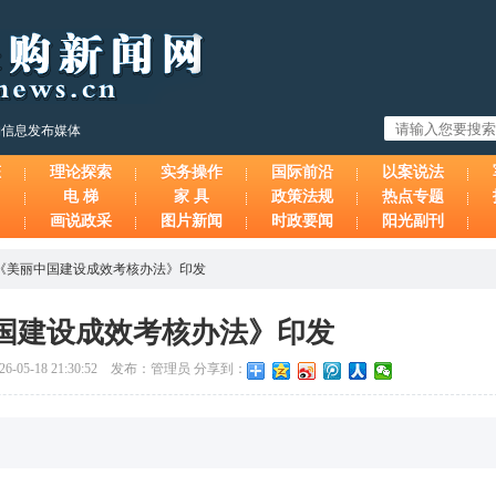
购信息发布媒体
态
理论探索
实务操作
国际前沿
以案说法
电 梯
家 具
政策法规
热点专题
画说政采
图片新闻
时政要闻
阳光副刊
《美丽中国建设成效考核办法》印发
国建设成效考核办法》印发
-05-18 21:30:52 发布：管理员 分享到：