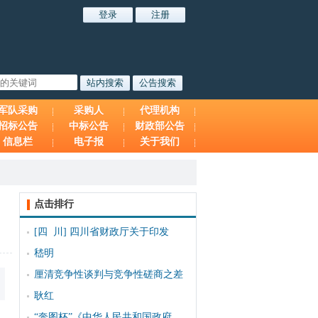
军队采购
采购人
代理机构
招标公告
中标公告
财政部公告
信息栏
电子报
关于我们
点击排行
[四 川]
四川省财政厅关于印发
嵇明
厘清竞争性谈判与竞争性磋商之差
耿红
“奔图杯”《中华人民共和国政府