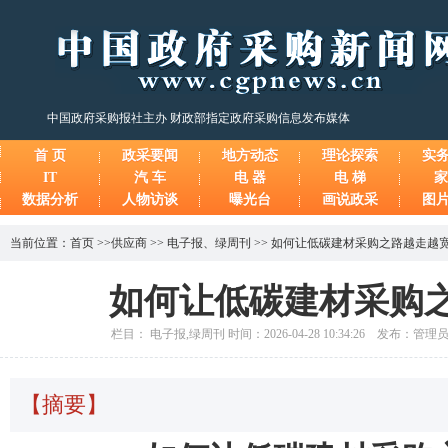
中国政府采购报社主办 财政部指定政府采购信息发布媒体
首 页
政采要闻
地方动态
理论探索
实
IT
汽 车
电 器
电 梯
家
数据分析
人物访谈
曝光台
画说政采
图
当前位置：
首页
>>
供应商
>>
电子报
、
绿周刊
>>
如何让低碳建材采购之路越走越
如何让低碳建材采购
栏目： 电子报,绿周刊 时间：2026-04-28 10:34:26 发布：管
【摘要】