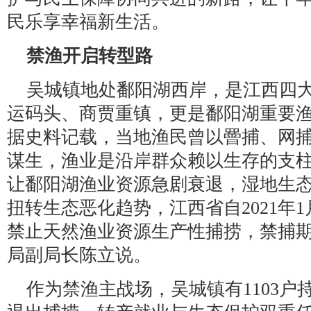
民乐享幸福新生活。
禁渔开启转型路
吴城镇地处鄱阳湖西岸，是江西四
运码头、商贾重镇，更是鄱阳湖重要
据史料记载，当地渔民曾以罾捕、网
谋生，渔业是沿岸群众赖以生存的支柱
让鄱阳湖渔业资源急剧衰退，湿地生
扭转生态恶化趋势，江西省自2021年
禁止天然渔业资源生产性捕捞，禁捕期
局副局长陈立说。
作为禁渔主战场，吴城镇有1103户持