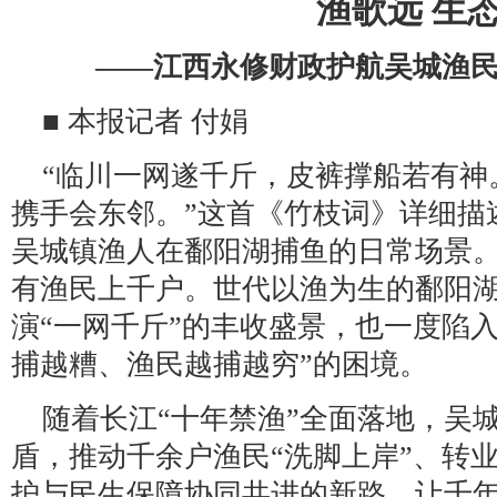
渔歌远 生
——江西永修财政护航吴城渔
■ 本报记者 付娟
“临川一网遂千斤，皮裤撑船若有神
携手会东邻。”这首《竹枝词》详细描
吴城镇渔人在鄱阳湖捕鱼的日常场景。在
有渔民上千户。世代以渔为生的鄱阳
演“一网千斤”的丰收盛景，也一度陷
捕越糟、渔民越捕越穷”的困境。
随着长江“十年禁渔”全面落地，吴
盾，推动千余户渔民“洗脚上岸”、转
护与民生保障协同共进的新路，让千