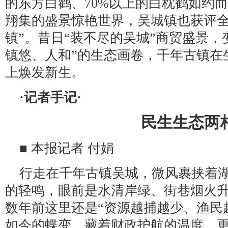
的东方白鹳、70%以上的白枕鹤如约
翔集的盛景惊艳世界，吴城镇也获评全
镇”。昔日“装不尽的吴城”商贸盛景，
镇悠、人和”的生态画卷，千年古镇在
上焕发新生。
·记者手记·
民生生态两
■ 本报记者 付娟
行走在千年古镇吴城，微风裹挟着
的轻鸣，眼前是水清岸绿、街巷烟火
数年前这里还是“资源越捕越少、渔民
如今的蝶变，藏着财政护航的温度，