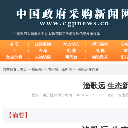
中国政府采购报社主办 财政部指定政府采购信息发布媒体
首 页
政采要闻
地方动态
理论探索
实
IT
汽 车
电 器
电 梯
家
数据分析
人物访谈
曝光台
画说政采
图
当前位置：
首页
>>
供应商
>>
电子报
、
绿周刊
>>
渔歌远 生态新
渔歌远 生态
栏目： 电子报,绿周刊 时间：2026-05-18 21:31:55 发布：管
【摘要】