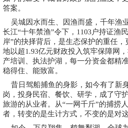
答案。
吴城因水而生、因渔而盛，千年渔
长江“十年禁渔”令下，1103户持证渔
岸”的抉择背后，是生态保护的重任，
地以超1.93亿元财政投入筑牢保障网
产培训、执法护湖，每一分资金都精
稳得住、能致富。
昔日驾船捕鱼的身影，如今有了新
岗，投身民宿、餐饮、研学，成了守护
旅游的从业者。从“一网千斤”的捕捞人
者，转变的是生计方式，不变的是对
如今，万鸟翔集、鹤舞鄱湖，全球