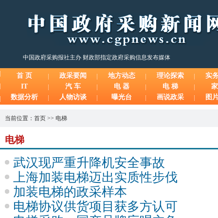
中国政府采购报社主办 财政部指定政府采购信息发布媒体
首 页
政采要闻
地方动态
理论探索
实
IT
汽 车
电 器
电 梯
家
数据分析
人物访谈
曝光台
画说政采
图
当前位置：
首页
>>
电梯
电梯
武汉现严重升降机安全事故
上海加装电梯迈出实质性步伐
加装电梯的政采样本
电梯协议供货项目获多方认可