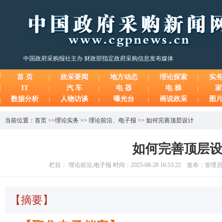
中国政府采购报社主办 财政部指定政府采购信息发布媒体
首 页
政采要闻
地方动态
理论探索
实
IT
汽 车
电 器
电 梯
家
数据分析
人物访谈
曝光台
画说政采
图
当前位置：
首页
>>
理论实务
>>
理论前沿
、
电子报
>>
如何完善顶层设计
如何完善顶层
栏目： 理论前沿,电子报 时间：2025-08-28 16:53:22 发布：管
【摘要】