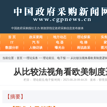
中国政府采购报社主办 财政部指定政府采购信息发布媒体
首 页
政采要闻
地方动态
理论探索
实
IT
汽 车
电 器
电 梯
家
数据分析
人物访谈
曝光台
画说政采
图
当前位置：
首页
>>
理论实务
>>
理论前沿
、
电子报
>>
从比较法视角看欧美制度逻
从比较法视角看欧美制度
栏目： 理论前沿,电子报 时间：2025-08-26 09:44:26 发布：管
【摘要】