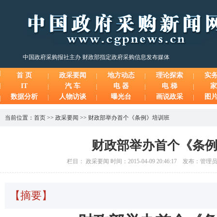
中国政府采购报社主办 财政部指定政府采购信息发布媒体
首 页
政采要闻
地方动态
理论探索
实
IT
汽 车
电 器
电 梯
家
数据分析
人物访谈
曝光台
画说政采
图
当前位置：
首页
>>
政采要闻
>>
财政部举办首个《条例》培训班
财政部举办首个《条
栏目： 政采要闻 时间：2015-04-09 20:46:17 发布：管
【摘要】