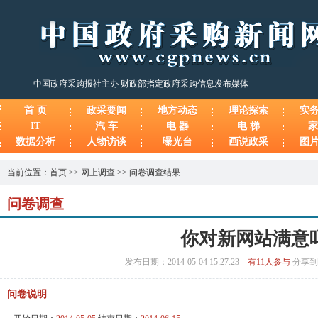
中国政府采购报社主办 财政部指定政府采购信息发布媒体
首 页
政采要闻
地方动态
理论探索
实
IT
汽 车
电 器
电 梯
家
数据分析
人物访谈
曝光台
画说政采
图
当前位置：
首页
>>
网上调查
>>
问卷调查结果
问卷
调查
你对新网站满意
发布日期：2014-05-04 15:27:23
有11人参与
分享到
问卷说明