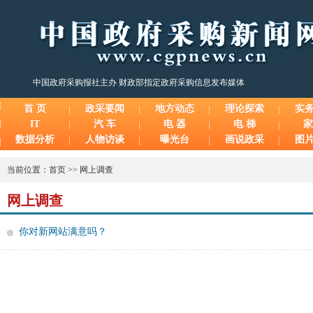
中国政府采购报社主办 财政部指定政府采购信息发布媒体
首 页
政采要闻
地方动态
理论探索
实
IT
汽 车
电 器
电 梯
家
数据分析
人物访谈
曝光台
画说政采
图
当前位置：
首页
>>
网上调查
网上调查
你对新网站满意吗？