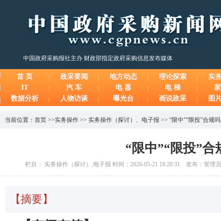
中国政府采购报社主办 财政部指定政府采购信息发布媒体
首 页
政采要闻
地方动态
理论探索
实
IT
汽 车
电 器
电 梯
家
数据分析
人物访谈
曝光台
画说政采
图
当前位置：
首页
>>
实务操作
>>
实务操作（探讨）
、
电子报
>>
“限中”“限投”合规吗
“限中”“限投”合
栏目： 实务操作（探讨）,电子报 时间：2026-05-21 18:20:31 发布：管理
【摘要】