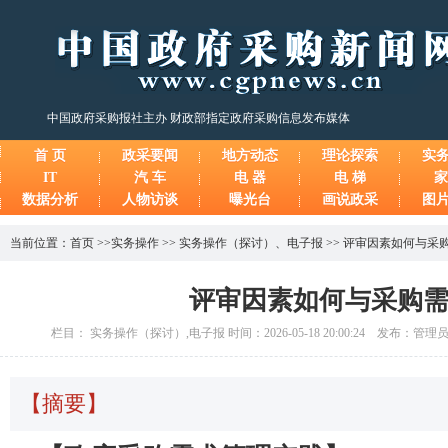
中国政府采购报社主办 财政部指定政府采购信息发布媒体
首 页
政采要闻
地方动态
理论探索
实
IT
汽 车
电 器
电 梯
家
数据分析
人物访谈
曝光台
画说政采
图
当前位置：
首页
>>
实务操作
>>
实务操作（探讨）
、
电子报
>>
评审因素如何与采
评审因素如何与采购
栏目： 实务操作（探讨）,电子报 时间：2026-05-18 20:00:24 发布：管理
【摘要】