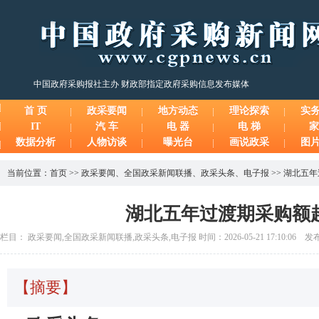
中国政府采购报社主办 财政部指定政府采购信息发布媒体
首 页
政采要闻
地方动态
理论探索
实
IT
汽 车
电 器
电 梯
家
数据分析
人物访谈
曝光台
画说政采
图
当前位置：
首页
>>
政采要闻
、
全国政采新闻联播
、
政采头条
、
电子报
>>
湖北五年
湖北五年过渡期采购额
栏目： 政采要闻,全国政采新闻联播,政采头条,电子报 时间：2026-05-21 17:10:06 
【摘要】