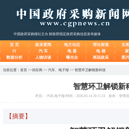
中国政府采购报社主办 财政部指定政府采购信息发布媒体
首 页
政采要闻
地方动态
理论探索
实
IT
汽 车
电 器
电 梯
家
数据分析
人物访谈
曝光台
画说政采
图
当前位置：
首页
>>
供应商
>>
汽车
、
电子报
>>
智慧环卫解锁新科技
智慧环卫解锁新
栏目： 汽车,电子报 时间：2026-05-14 20:11:24 发布：管
【摘要】