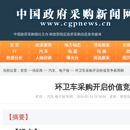
中国政府采购报社主办 财政部指定政府采购信息发布媒体
首 页
政采要闻
地方动态
理论探索
实
IT
汽 车
电 器
电 梯
家
数据分析
人物访谈
曝光台
画说政采
图
当前位置：
首页
>>
供应商
>>
汽车
、
电子报
>>
环卫车采购开启价值竞争新周期
环卫车采购开启价值
栏目： 汽车,电子报 时间：2026-05-14 19:34:04 发布：管
【摘要】