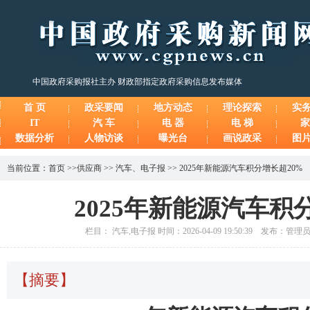
中国政府采购报社主办 财政部指定政府采购信息发布媒体
首 页
政采要闻
地方动态
理论探索
实
IT
汽 车
电 器
电 梯
家
数据分析
人物访谈
曝光台
画说政采
图
当前位置：
首页
>>
供应商
>>
汽车
、
电子报
>>
2025年新能源汽车积分增长超20%
2025年新能源汽车积
栏目： 汽车,电子报 时间：2026-04-09 19:50:39 发布：管
【摘要】