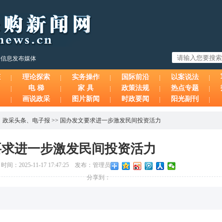
购信息发布媒体
态
理论探索
实务操作
国际前沿
以案说法
电 梯
家 具
政策法规
热点专题
画说政采
图片新闻
时政要闻
阳光副刊
、
政采头条
、
电子报
>>
国办发文要求进一步激发民间投资活力
要求进一步激发民间投资活力
025-11-17 17:47:25 发布：管理员
分享到：