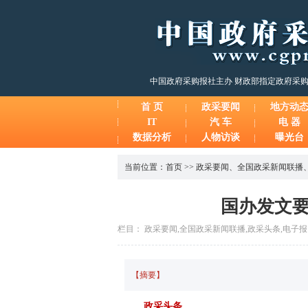
中国政府采购报社主办 财政部指定政府采
首 页
政采要闻
地方动
IT
汽 车
电 器
数据分析
人物访谈
曝光台
当前位置：
首页
>>
政采要闻
、
全国政采新闻联播
国办发文
栏目： 政采要闻,全国政采新闻联播,政采头条,电子报 时间：2
【摘要】
政采头条