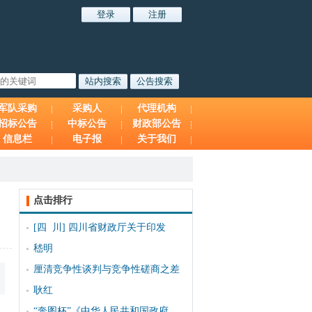
军队采购
采购人
代理机构
招标公告
中标公告
财政部公告
信息栏
电子报
关于我们
点击排行
[四 川]
四川省财政厅关于印发
嵇明
厘清竞争性谈判与竞争性磋商之差
耿红
“奔图杯”《中华人民共和国政府