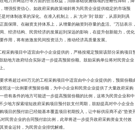
在电力并网运行等方面的合法权益，消除基础设施领域的垄断性障碍，降
，增强投资信心。如政府采购政策倾斜将为民营企业提供稳定的市场预
是对体制改革的深化。在准入机制上，从‘允许’到‘鼓励’，从原则到具
正面保障。在融资支持体系上，从增量的融资到存量的盘活。”万喆表示
局、经济结构、民营经济的发展起到深远的影响，在提升创新能力，优化
要作用，将有效激发民间投资活力，推动经济高质量发展。
的工程采购项目中适宜由中小企业提供的，严格按规定预留该部分采购项目
，鼓励地方政府结合实际进一步提高预留份额。鼓励采购单位将对民营企业
上。
要求将超过400万元的工程采购项目中适宜由中小企业提供的，预留份额
严格按照这一比例要求预留份额，为中小企业和民营企业提供了大量政府采购
一些有条件的地方可能进一步提高预留份额的比例，这将为民营企业和中
前不少地方探索缩短政府采购项目预付款支付周期，鼓励提高对中小企业合
购项目的预付款已经能基本覆盖项目初期投入，让中标供应商不必“垫资
提高对民营企业的合同预付款比例，此举将进一步提升政府采购资金支付效
其资金运转，为民营企业排忧解难。