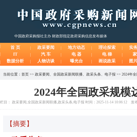
中国政府采购报社主办 财政部指定政府采购信息发布媒体
首 页
政采要闻
地方动态
理论探索
实
IT
汽 车
电 器
电 梯
家
数据分析
人物访谈
曝光台
画说政采
图
当前位置：
首页
>>
政采要闻
、
全国政采新闻联播
、
政采头条
、
电子报
>>
2024年
2024年全国政采规模达
栏目： 政采要闻,全国政采新闻联播,政采头条,电子报 时间：2025-11-14 10:06:12 
【摘要】