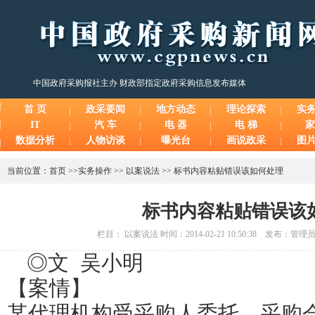
中国政府采购报社主办 财政部指定政府采购信息发布媒体
首 页
政采要闻
地方动态
理论探索
实
IT
汽 车
电 器
电 梯
家
数据分析
人物访谈
曝光台
画说政采
图
当前位置：
首页
>>
实务操作
>>
以案说法
>>
标书内容粘贴错误该如何处理
标书内容粘贴错误该
栏目： 以案说法 时间：2014-02-21 10:50:38 发布：管
◎文 吴小明
【案情】
某代理机构受采购人委托，采购