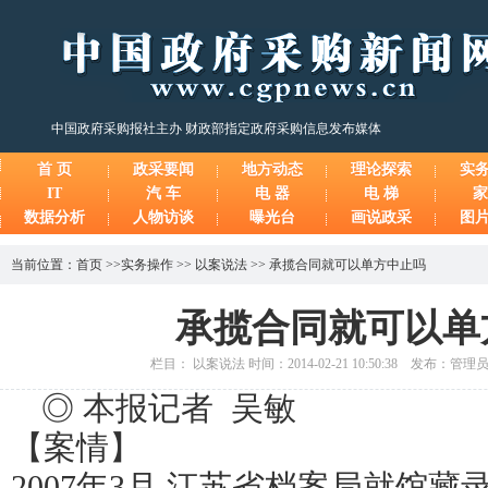
中国政府采购报社主办 财政部指定政府采购信息发布媒体
首 页
政采要闻
地方动态
理论探索
实
IT
汽 车
电 器
电 梯
家
数据分析
人物访谈
曝光台
画说政采
图
当前位置：
首页
>>
实务操作
>>
以案说法
>>
承揽合同就可以单方中止吗
承揽合同就可以单
栏目： 以案说法 时间：2014-02-21 10:50:38 发布：管
◎ 本报记者 吴敏
【案情】
2007年3月,江苏省档案局就馆