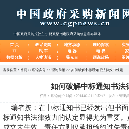
中国政府采购报社主办 财政部指定政府采购信息发布媒体
首 页
政采要闻
地方动态
理论探索
实
IT
汽 车
电 器
电 梯
家
数据分析
人物访谈
曝光台
画说政采
图
当前位置：
首页
>>
理论实务
>>
理论前沿
>>
如何破解中标通知书法律效力难题
如何破解中标通知书法
栏目： 理论前沿 时间：2014-02-21 10:52:42 发布：管
编者按：在中标通知书已经发出但书面
标通知书法律效力的认定显得尤为重要。
成立未生效，责任方则仅承担缔约过失责