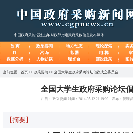
中国政府采购报社主办 财政部指定政府采购信息发布媒体
首 页
政采要闻
地方动态
理论探索
实
IT
汽 车
电 器
电 梯
家
数据分析
人物访谈
曝光台
画说政采
图
当前位置：
首页
>>
政采要闻
>>
全国大学生政府采购论坛倡议成立委员会
全国大学生政府采购论坛
栏目： 政采要闻 时间：2014-05-12 21:19:02 发布：管
【摘要】