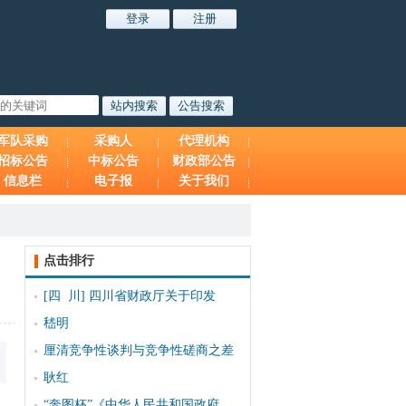
军队采购
采购人
代理机构
招标公告
中标公告
财政部公告
信息栏
电子报
关于我们
点击排行
[四 川]
四川省财政厅关于印发
嵇明
厘清竞争性谈判与竞争性磋商之差
耿红
“奔图杯”《中华人民共和国政府