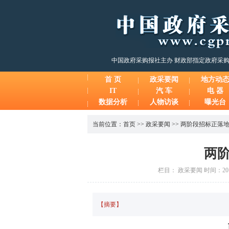
中国政府采购报社主办 财政部指定政府采
首 页
政采要闻
地方动
IT
汽 车
电 器
数据分析
人物访谈
曝光台
当前位置：
首页
>>
政采要闻
>>
两阶段招标正落
两
栏目： 政采要闻 时间：2014
【摘要】