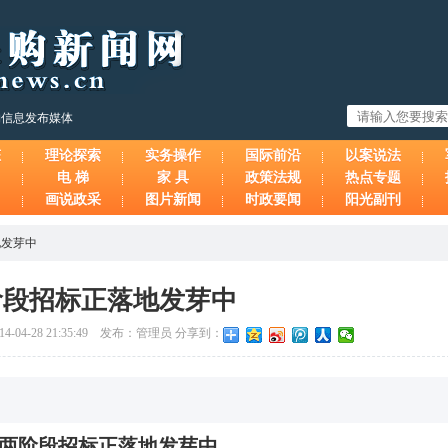
购信息发布媒体
态
理论探索
实务操作
国际前沿
以案说法
电 梯
家 具
政策法规
热点专题
画说政采
图片新闻
时政要闻
阳光副刊
地发芽中
阶段招标正落地发芽中
-04-28 21:35:49 发布：管理员 分享到：
两阶段招标正落地发芽中