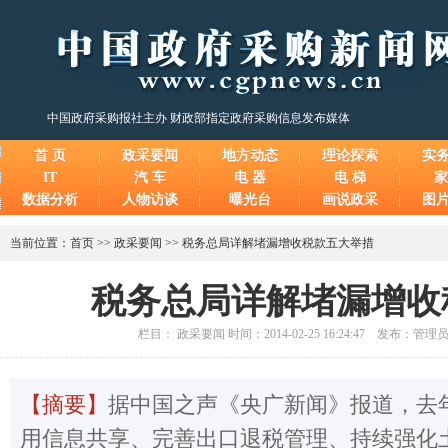
中国政府采购报社主办 财政部指定政府采购信息发布媒体
首 页
政采要闻
地方动态
理论探索
实
IT
汽 车
电 器
电 梯
家
数据分析
人物访谈
曝光台
画说政采
图
当前位置：
首页
>>
政采要闻
>>
税务总局详解堵漏增收税款五大举措
税务总局详解堵漏增收
栏目： 政采要闻 时间：2014-02-25 16:24:47 发布：管
【摘要】
据中国之声《央广新闻》报道，去
用信息共享、完善出口退税管理、持续强化