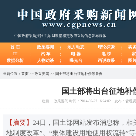
中国政府采购报社主办 财政部指定政府采购信息发布媒体
首 页
政采要闻
地方动态
理论探索
实
IT
汽 车
电 器
电 梯
家
数据分析
人物访谈
曝光台
画说政采
图
当前位置：
首页
>>
政采要闻
>>
国土部将出台征地补偿等条例
国土部将出台征地补
栏目： 政采要闻 时间：2014-02-25 16:24:02 发布：管
【摘要】
24日，国土部网站发布消息称，相
地制度改革”、“集体建设用地使用权流转”