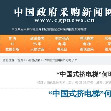
中国政府采购报社主办 财政部指定政府采购信息发布媒体
首 页
政采要闻
地方动态
理论探索
实
IT
汽 车
电 器
电 梯
家
数据分析
人物访谈
曝光台
画说政采
图
当前位置：
首页
>>
画说政采
>>
“中国式挤电梯”何时了？
“中国式挤电梯”何
栏目： 画说政采 时间：2014-02-21 19:47:08 发布：
“中国式挤电梯”