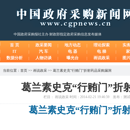
中国政府采购报社主办 财政部指定政府采购信息发布媒体
首 页
政采要闻
地方动态
理论探索
实
IT
汽 车
电 器
电 梯
家
数据分析
人物访谈
曝光台
画说政采
图
当前位置：
首页
>>
画说政采
>>
葛兰素史克“行贿门”折射药品采购漏洞
葛兰素史克“行贿门”折
栏目： 画说政采 时间：2014-02-21 19:46:59 发布：
葛兰素史克“行贿门”折