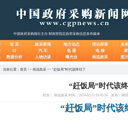
中国政府采购报社主办 财政部指定政府采购信息发布媒体
首 页
政采要闻
地方动态
理论探索
实
IT
汽 车
电 器
电 梯
家
数据分析
人物访谈
曝光台
画说政采
图
当前位置：
首页
>>
画说政采
>>
“赶饭局”时代该终结了
“赶饭局”时代该
栏目： 画说政采 时间：2014-02-21 19:45:26 发布：
“赶饭局”时代该