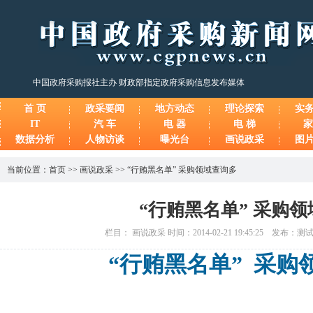
中国政府采购报社主办 财政部指定政府采购信息发布媒体
首 页
政采要闻
地方动态
理论探索
实
IT
汽 车
电 器
电 梯
家
数据分析
人物访谈
曝光台
画说政采
图
当前位置：
首页
>>
画说政采
>>
“行贿黑名单” 采购领域查询多
“行贿黑名单” 采购
栏目： 画说政采 时间：2014-02-21 19:45:25 发布：
“行贿黑名单” 采购