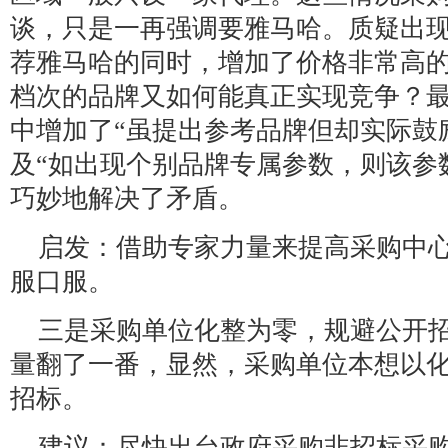
谈，只是一再强调要雅马哈。质疑出
荐雅马哈的同时，增加了价格非常高
档次的品牌又如何能真正实现竞争？
中增加了“虽提出参考品牌但却实际鼓
及“如出现个别品牌专属参数，则该参
巧妙地解决了矛盾。
启发：借助专家力量来提高采购中
服口服。
三是采购单位化整为零，规避公开
量翻了一番，显然，采购单位本想以
招标。
建议：尽快出台政府采购非招标采