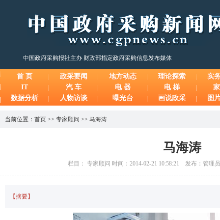
中国政府采购报社主办 财政部指定政府采购信息发布媒体
首 页
政采要闻
地方动态
理论探索
实
IT
汽 车
电 器
电 梯
家
数据分析
人物访谈
曝光台
画说政采
图
当前位置：
首页
>>
专家顾问
>>
马海涛
马海涛
栏目： 专家顾问 时间：2014-02-21 10:58:21 发布：管
【摘要】