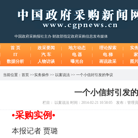
中国政府采购报社主办 财政部指定政府采购信息发布媒体
首 页
政采要闻
地方动态
理论探索
实
IT
汽 车
电 器
电 梯
家
数据分析
人物访谈
曝光台
画说政采
图
当前位置：
首页
>>
实务操作
>>
以案说法
>>
一个小信封引发的争议
一个小信封引发
栏目： 以案说法 时间：2014-02-21 10:58:05 发布：管
•采购实例•
本报记者 贾璐