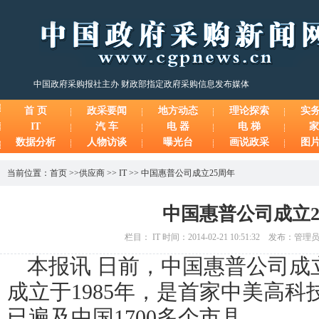
中国政府采购报社主办 财政部指定政府采购信息发布媒体
首 页
政采要闻
地方动态
理论探索
实
IT
汽 车
电 器
电 梯
家
数据分析
人物访谈
曝光台
画说政采
图
当前位置：
首页
>>
供应商
>>
IT
>>
中国惠普公司成立25周年
中国惠普公司成立2
栏目： IT 时间：2014-02-21 10:51:32 发布：管
本报讯
日前，中国惠普公司成
成立于
1985
年，是首家中美高科
已遍及中国
1700
多个市县。