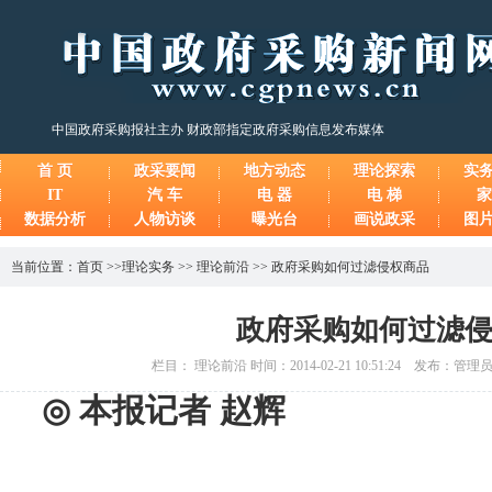
中国政府采购报社主办 财政部指定政府采购信息发布媒体
首 页
政采要闻
地方动态
理论探索
实
IT
汽 车
电 器
电 梯
家
数据分析
人物访谈
曝光台
画说政采
图
当前位置：
首页
>>
理论实务
>>
理论前沿
>>
政府采购如何过滤侵权商品
政府采购如何过滤
栏目： 理论前沿 时间：2014-02-21 10:51:24 发布：管
◎
本报记者
赵辉