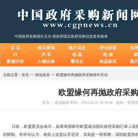
中国政府采购报社主办 财政部指定政府采购信息发布媒体
首 页
政采要闻
地方动态
理论探索
实
IT
汽 车
电 器
电 梯
家
数据分析
人物访谈
曝光台
画说政采
图
当前位置：
首页
>>
画说政采
>>
欧盟缘何再抛政府采购排外言论
欧盟缘何再抛政府采
栏目： 画说政采 时间：2014-02-21 10:56:44 发布：管
日前，欧盟委员会表示，如果有国家对欧盟成员国在政府采购订单上设
的限制。有评论认为，表面上这是以牙还牙，实则是一箭双雕：深陷欧盟危