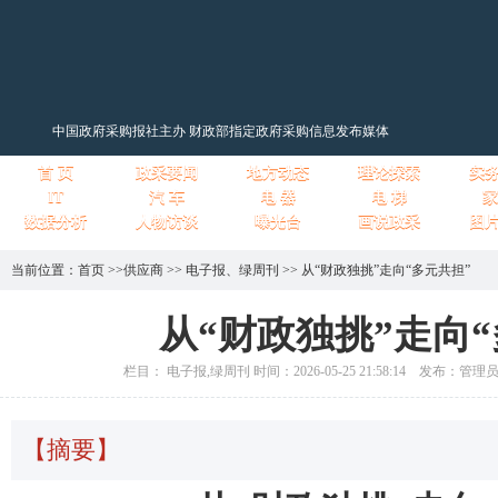
中国政府采购报社主办 财政部指定政府采购信息发布媒体
首 页
政采要闻
地方动态
理论探索
实
IT
汽 车
电 器
电 梯
家
数据分析
人物访谈
曝光台
画说政采
图
当前位置：
首页
>>
供应商
>>
电子报
、
绿周刊
>>
从“财政独挑”走向“多元共担”
从“财政独挑”走向“
栏目： 电子报,绿周刊 时间：2026-05-25 21:58:14 发布：管
【摘要】