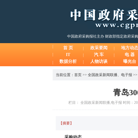
中国政府采购报社主办 财政部指定政府采
首 页
政采要闻
地方动
IT
汽 车
电 器
数据分析
人物访谈
曝光台
当前位置：
首页
>>
全国政采新闻联播
、
电子报
>
青岛3
栏目： 全国政采新闻联播,电子报 时间：2026-
【摘要】
采购动态