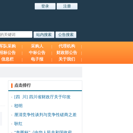
军队采购
采购人
代理机构
招标公告
中标公告
财政部公告
信息栏
电子报
关于我们
点击排行
[四 川]
四川省财政厅关于印发
嵇明
厘清竞争性谈判与竞争性磋商之差
耿红
“奔图杯”《中华人民共和国政府