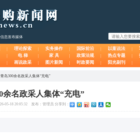
购信息发布媒体
态
理论探索
实务操作
国际前沿
以案说法
电 梯
家 具
政策法规
热点专题
画说政采
图片新闻
时政要闻
阳光副刊
>
青岛300余名政采人集体“充电”
00余名政采人集体“充电”
05-18 20:05:32 发布：管理员 分享到：