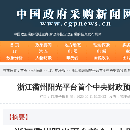
中国政府采购报社主办 财政部指定政府采购信息发布媒体
首 页
政采要闻
地方动态
理论探索
实
IT
汽 车
电 器
电 梯
家
数据分析
人物访谈
曝光台
画说政采
图
当前位置：
首页
>>
供应商
>>
IT
、
电子报
>>
浙江衢州阳光平台首个中央财政预算
浙江衢州阳光平台首个中央财政
栏目： IT,电子报 时间：2026-05-11 19:39:23 发布：管
【摘要】