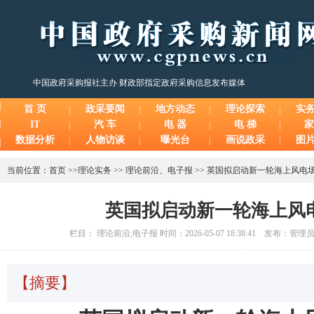
中国政府采购报社主办 财政部指定政府采购信息发布媒体
首 页
政采要闻
地方动态
理论探索
实
IT
汽 车
电 器
电 梯
家
数据分析
人物访谈
曝光台
画说政采
图
当前位置：
首页
>>
理论实务
>>
理论前沿
、
电子报
>>
英国拟启动新一轮海上风电
英国拟启动新一轮海上风
栏目： 理论前沿,电子报 时间：2026-05-07 18:38:41 发布：管
【摘要】