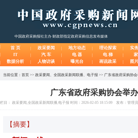
中国政府采购报社主办 财政部指定政府采购信息发布媒体
首 页
政采要闻
地方动态
理论探索
实
IT
汽 车
电 器
电 梯
家
数据分析
人物访谈
曝光台
画说政采
图
当前位置：
首页
>>
政采要闻
、
全国政采新闻联播
、
电子报
>>
广东省政府采购协会举
广东省政府采购协会举办2
栏目： 政采要闻,全国政采新闻联播,电子报 时间：2026-02-05 18:15:09 发布：管理
【摘要】