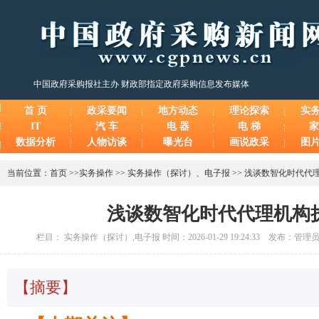
中国政府采购报社主办 财政部指定政府采购信息发布媒体
首 页
政采要闻
地方动态
理论探索
实
IT
汽 车
电 器
电 梯
家
数据分析
人物访谈
曝光台
画说政采
图
当前位置：
首页
>>
实务操作
>>
实务操作（探讨）
、
电子报
>>
浅谈数智化时代代
浅谈数智化时代代理机构
栏目： 实务操作（探讨）,电子报 时间：2026-01-29 19:24:33 发布：管理
【摘要】