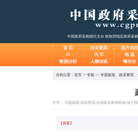
中国政府采购报社主办 财政部指定政府采
首 页
政采要闻
地方动
IT
汽 车
电 器
数据分析
人物访谈
曝光台
当前位置：
首页
>>
专版
>>
专题版面
、
政采要闻
、
栏目： 专题版面,政采要闻,全国政采新闻联播,电子报 时间：2
【摘要】