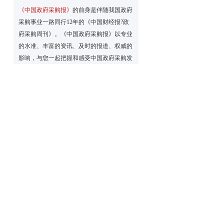
、
《中国政府采购报》
的前身是伴随我国政府
采购事业一路同行12年的《中国财经报?政
府采购周刊》。《中国政府采购报》以专业
的水准、丰富的资讯、及时的报道、权威的
影响，与您一起把握和感受中国政府采购发
展事业的脉搏与动向。
《中国政府采购报》为国际流行对开大报，
精美彩色印刷；每周二、周五出版，每期8
我
个版，全年订价276元，每月定价23元，每
季定价69元。零售每份3元。可以破月、破
季订阅。 可以破月、破季订阅。
欢迎订阅
《中国政府采购报》
！
订阅方式：邮局订阅（请到当地邮局直接订
报
阅）
日