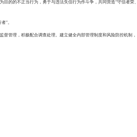
为目的的不正当行为，勇于与违法失信行为作斗争，共同营造“守信者荣
者”。
监督管理，积极配合调查处理。建立健全内部管理制度和风险防控机制，
信息公开，主动接受社会和媒体监督，保证所提供的材料真实、准确、完
保障采购活动在阳光下规范运行。
府采购活动健康运行的“安全带”，也是市场主体持续发展的“通行证”。让
标、每一份合同、每一项履约做起，坚决抵制一切违法失信行为，共同守
政府采购营商环境、推动经济社会高质量发展贡献诚信力量！
中国政府采购
2026年1月20