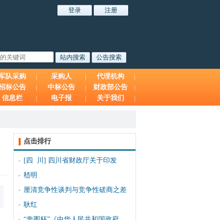
军队采购
采购人
代理机构
招标公告
中标公告
财政部公告
信息栏
电子报
关于我们
点击排行
[四 川]
四川省财政厅关于印发
嵇明
厘清竞争性谈判与竞争性磋商之差
耿红
“奔图杯”《中华人民共和国政府