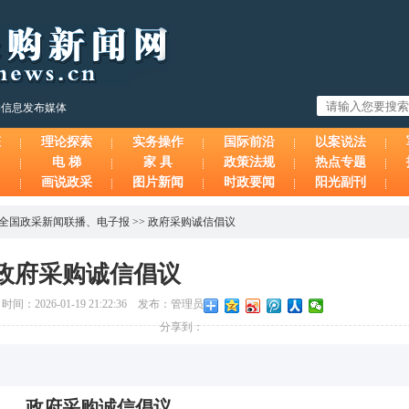
购信息发布媒体
态
理论探索
实务操作
国际前沿
以案说法
电 梯
家 具
政策法规
热点专题
画说政采
图片新闻
时政要闻
阳光副刊
全国政采新闻联播
、
电子报
>>
政府采购诚信倡议
政府采购诚信倡议
026-01-19 21:22:36 发布：管理员
分享到：
政府采购诚信倡议