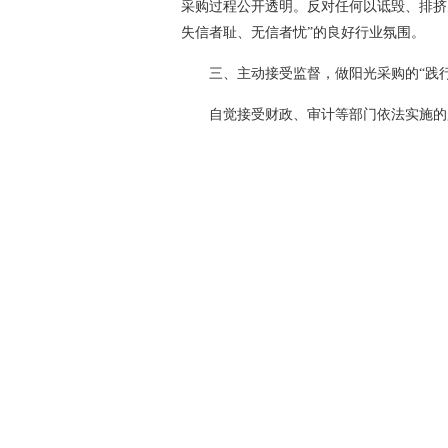
采购过程公开透明。反对任何以诋毁、排挤
失信者耻、无信者忧”的良好行业氛围。
三、主动接受监督，做阳光采购的“践行
自觉接受财政、审计等部门依法实施的
加强法律法规和职业道德培训。坚持全过程
整，确保所实施的行为合理、合法、合规，
“人无信不立，业无信不兴”。诚信是政
们立即行动起来，从自身做起，从每一次投
护政府采购市场的公平与正义，为持续优化