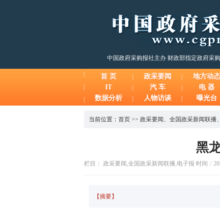
中国政府采购报社主办 财政部指定政府采
首 页
政采要闻
地方动
IT
汽 车
电 器
数据分析
人物访谈
曝光台
当前位置：
首页
>>
政采要闻
、
全国政采新闻联播
黑
栏目： 政采要闻,全国政采新闻联播,电子报 时间：2026-0
【摘要】