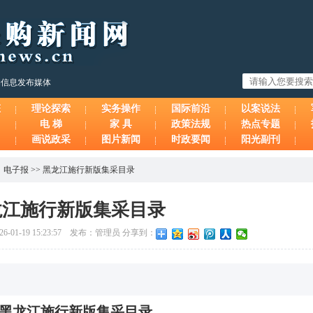
购信息发布媒体
态
理论探索
实务操作
国际前沿
以案说法
电 梯
家 具
政策法规
热点专题
画说政采
图片新闻
时政要闻
阳光副刊
、
电子报
>>
黑龙江施行新版集采目录
龙江施行新版集采目录
1-19 15:23:57 发布：管理员 分享到：
黑龙江施行新版集采目录