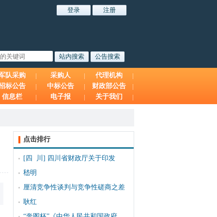
军队采购
采购人
代理机构
招标公告
中标公告
财政部公告
信息栏
电子报
关于我们
点击排行
[四 川]
四川省财政厅关于印发
嵇明
厘清竞争性谈判与竞争性磋商之差
耿红
“奔图杯”《中华人民共和国政府