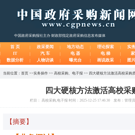
中国政府采购报社主办 财政部指定政府采购信息发布媒体
首 页
政采要闻
地方动态
理论探索
实
IT
汽 车
电 器
电 梯
家
数据分析
人物访谈
曝光台
画说政采
图
当前位置：
首页
>>
实务操作
>>
高校采购
、
电子报
>>
四大硬核方法激活高校采购
四大硬核方法激活高校采
栏目： 高校采购,电子报 时间：2025-12-25 17:46:30 发布：管
【摘要】