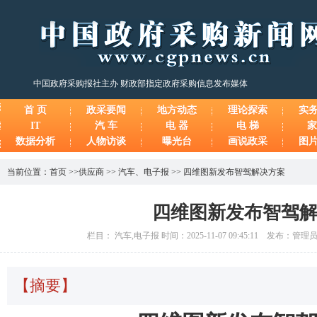
中国政府采购报社主办 财政部指定政府采购信息发布媒体
首 页
政采要闻
地方动态
理论探索
实
IT
汽 车
电 器
电 梯
家
数据分析
人物访谈
曝光台
画说政采
图
当前位置：
首页
>>
供应商
>>
汽车
、
电子报
>>
四维图新发布智驾解决方案
四维图新发布智驾
栏目： 汽车,电子报 时间：2025-11-07 09:45:11 发布：管
【摘要】