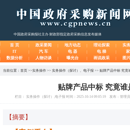
中国政府采购报社主办 财政部指定政府采购信息发布媒体
首 页
政采要闻
地方动态
理论探索
实
IT
汽 车
电 器
电 梯
家
数据分析
人物访谈
曝光台
画说政采
图
当前位置：
首页
>>
实务操作
>>
实务操作（探讨）
、
电子报
>>
贴牌产品中标 究竟
贴牌产品中标 究竟谁
栏目： 实务操作（探讨）,电子报 时间：2025-10-14 09:05:19 发布：管理
【摘要】