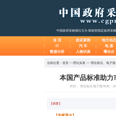
中国政府采购报社主办 财政部指定政府采
首 页
政采要闻
地方动
IT
汽 车
电 器
数据分析
人物访谈
曝光台
当前位置：
首页
>>
理论实务
>>
理论前沿
、
电子报
本国产品标准助力
栏目： 理论前沿,电子报 时间：2025
【摘要】
【专家观点】