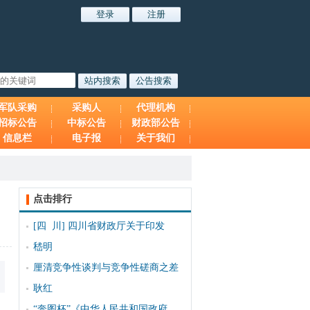
军队采购
采购人
代理机构
招标公告
中标公告
财政部公告
信息栏
电子报
关于我们
点击排行
[四 川]
四川省财政厅关于印发
嵇明
厘清竞争性谈判与竞争性磋商之差
耿红
“奔图杯”《中华人民共和国政府